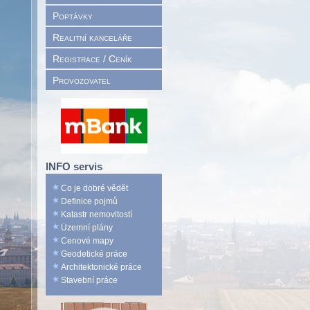
Poptávky
Realitní kanceláře
Registrace / Ceník
Provozovatel
INFO servis
Co je dobré vědět
Definice pojmů
Katastr nemovitostí
Územní plány
Cenové mapy
Geodetické práce
Architektonické práce
Stavební práce