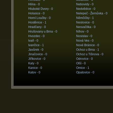
Hlína -
0
Nebovidy -
0
Hluboké Dvory -
0
Nedvědice -
0
Holasice -
0
Nelepeč - Žernůvka -
0
Horní Loučky -
0
Němčičky -
1
Hostěnice -
1
Neslovice -
0
Hradčany -
0
Nesvačilka -
0
Hrušovany u Brna -
0
Níhov -
0
Hvozdec -
0
Nosislav -
0
Ivaň -
0
Nová Ves -
0
Ivančice -
1
Nové Bránice -
0
Javůrek -
0
Ochoz u Brna -
1
Jinačovice -
0
Ochoz u Tišnova -
0
Jiříkovice -
0
Odrovice -
0
Kaly -
0
Olší -
0
Kanice -
0
Omice -
1
Katov -
0
Opatovice -
0