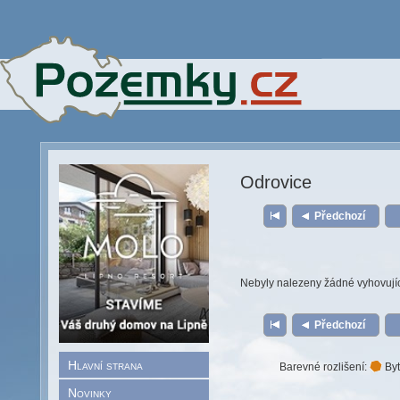
Odrovice
Předchozí
Nebyly nalezeny žádné vyhovují
Předchozí
Hlavní strana
Barevné rozlišení:
Byt
Novinky