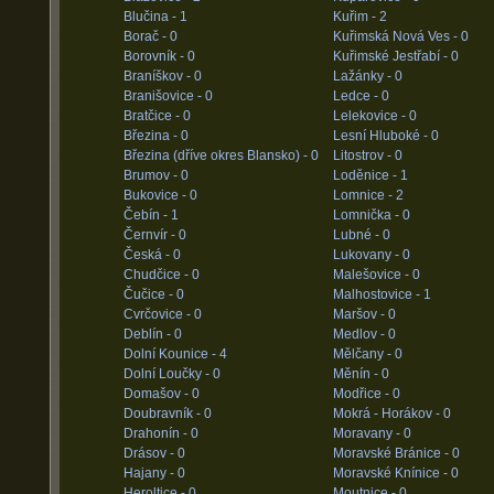
Blučina -
1
Kuřim -
2
Borač -
0
Kuřimská Nová Ves -
0
Borovník -
0
Kuřimské Jestřabí -
0
Braníškov -
0
Lažánky -
0
Branišovice -
0
Ledce -
0
Bratčice -
0
Lelekovice -
0
Březina -
0
Lesní Hluboké -
0
Březina (dříve okres Blansko) -
0
Litostrov -
0
Brumov -
0
Loděnice -
1
Bukovice -
0
Lomnice -
2
Čebín -
1
Lomnička -
0
Černvír -
0
Lubné -
0
Česká -
0
Lukovany -
0
Chudčice -
0
Malešovice -
0
Čučice -
0
Malhostovice -
1
Cvrčovice -
0
Maršov -
0
Deblín -
0
Medlov -
0
Dolní Kounice -
4
Mělčany -
0
Dolní Loučky -
0
Měnín -
0
Domašov -
0
Modřice -
0
Doubravník -
0
Mokrá - Horákov -
0
Drahonín -
0
Moravany -
0
Drásov -
0
Moravské Bránice -
0
Hajany -
0
Moravské Knínice -
0
Heroltice -
0
Moutnice -
0