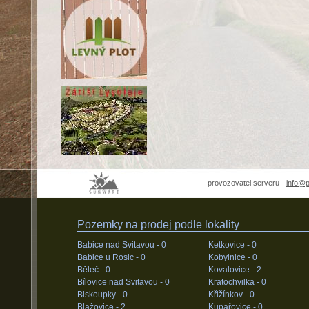
provozovatel serveru -
info@
Pozemky na prodej podle lokality
Babice nad Svitavou -
0
Ketkovice -
0
Babice u Rosic -
0
Kobylnice -
0
Běleč -
0
Kovalovice -
2
Bílovice nad Svitavou -
0
Kratochvilka -
0
Biskoupky -
0
Křižínkov -
0
Blažovice -
2
Kupařovice -
0