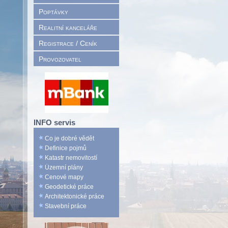
Poptávky
Realitní kanceláře
Registrace / Ceník
Provozovatel
INFO servis
Co je dobré vědět
Definice pojmů
Katastr nemovitostí
Územní plány
Cenové mapy
Geodetické práce
Architektonické práce
Stavební práce