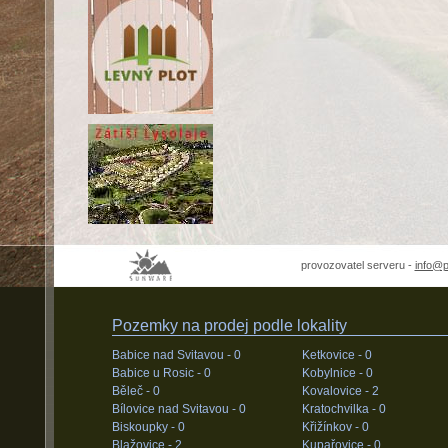
provozovatel serveru -
info@
Pozemky na prodej podle lokality
Babice nad Svitavou -
0
Ketkovice -
0
Babice u Rosic -
0
Kobylnice -
0
Běleč -
0
Kovalovice -
2
Bílovice nad Svitavou -
0
Kratochvilka -
0
Biskoupky -
0
Křižínkov -
0
Blažovice -
2
Kupařovice -
0