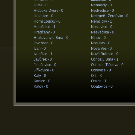
Hlína -
0
Nebovidy -
0
Hluboké Dvory -
0
Nedvědice -
0
Holasice -
0
Nelepeč - Žernůvka -
0
Horní Loučky -
0
Němčičky -
1
Hostěnice -
1
Neslovice -
0
Hradčany -
0
Nesvačilka -
0
Hrušovany u Brna -
0
Níhov -
0
Hvozdec -
0
Nosislav -
0
Ivaň -
0
Nová Ves -
0
Ivančice -
1
Nové Bránice -
0
Javůrek -
0
Ochoz u Brna -
1
Jinačovice -
0
Ochoz u Tišnova -
0
Jiříkovice -
0
Odrovice -
0
Kaly -
0
Olší -
0
Kanice -
0
Omice -
1
Katov -
0
Opatovice -
0