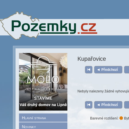
Kupařovice
Předchozí
Nebyly nalezeny žádné vyhovují
Předchozí
Hlavní strana
Barevné rozlišení:
Byt
Novinky