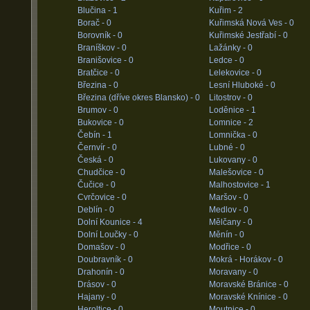
Blučina -
1
Kuřim -
2
Borač -
0
Kuřimská Nová Ves -
0
Borovník -
0
Kuřimské Jestřabí -
0
Braníškov -
0
Lažánky -
0
Branišovice -
0
Ledce -
0
Bratčice -
0
Lelekovice -
0
Březina -
0
Lesní Hluboké -
0
Březina (dříve okres Blansko) -
0
Litostrov -
0
Brumov -
0
Loděnice -
1
Bukovice -
0
Lomnice -
2
Čebín -
1
Lomnička -
0
Černvír -
0
Lubné -
0
Česká -
0
Lukovany -
0
Chudčice -
0
Malešovice -
0
Čučice -
0
Malhostovice -
1
Cvrčovice -
0
Maršov -
0
Deblín -
0
Medlov -
0
Dolní Kounice -
4
Mělčany -
0
Dolní Loučky -
0
Měnín -
0
Domašov -
0
Modřice -
0
Doubravník -
0
Mokrá - Horákov -
0
Drahonín -
0
Moravany -
0
Drásov -
0
Moravské Bránice -
0
Hajany -
0
Moravské Knínice -
0
Heroltice -
0
Moutnice -
0