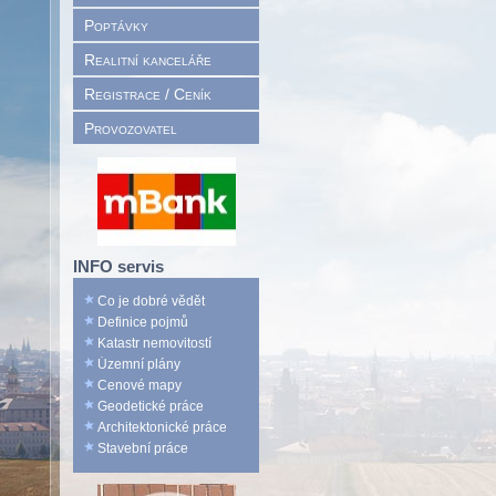
Poptávky
Realitní kanceláře
Registrace / Ceník
Provozovatel
INFO servis
Co je dobré vědět
Definice pojmů
Katastr nemovitostí
Územní plány
Cenové mapy
Geodetické práce
Architektonické práce
Stavební práce