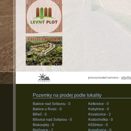
provozovatel serveru -
info@
Pozemky na prodej podle lokality
Babice nad Svitavou -
0
Ketkovice -
0
Babice u Rosic -
0
Kobylnice -
0
Běleč -
0
Kovalovice -
2
Bílovice nad Svitavou -
0
Kratochvilka -
0
Biskoupky -
0
Křižínkov -
0
Blažovice -
2
Kupařovice -
0