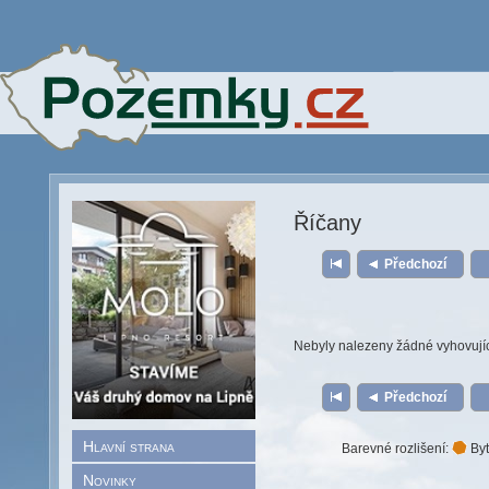
Říčany
Předchozí
Nebyly nalezeny žádné vyhovují
Předchozí
Hlavní strana
Barevné rozlišení:
Byt
Novinky