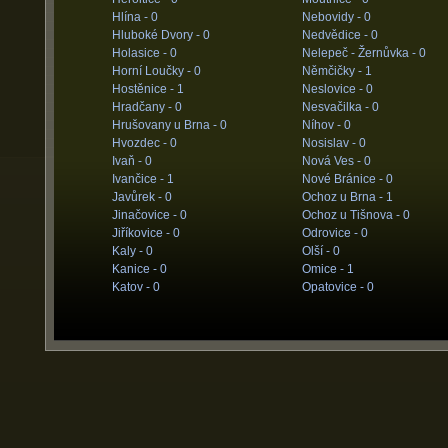
Hlína -
0
Nebovidy -
0
Hluboké Dvory -
0
Nedvědice -
0
Holasice -
0
Nelepeč - Žernůvka -
0
Horní Loučky -
0
Němčičky -
1
Hostěnice -
1
Neslovice -
0
Hradčany -
0
Nesvačilka -
0
Hrušovany u Brna -
0
Níhov -
0
Hvozdec -
0
Nosislav -
0
Ivaň -
0
Nová Ves -
0
Ivančice -
1
Nové Bránice -
0
Javůrek -
0
Ochoz u Brna -
1
Jinačovice -
0
Ochoz u Tišnova -
0
Jiříkovice -
0
Odrovice -
0
Kaly -
0
Olší -
0
Kanice -
0
Omice -
1
Katov -
0
Opatovice -
0