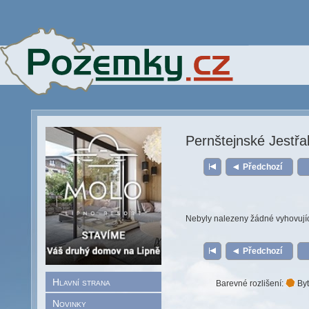
Pernštejnské Jestřa
Předchozí
Nebyly nalezeny žádné vyhovují
Předchozí
Hlavní strana
Barevné rozlišení:
Byt
Novinky