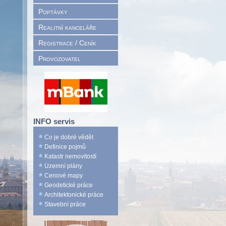
Poptávky
Realitní kanceláře
Registrace / Ceník
Provozovatel
INFO servis
Co je dobré vědět
Definice pojmů
Katastr nemovitostí
Územní plány
Cenové mapy
Geodetické práce
Architektonické práce
Stavební práce