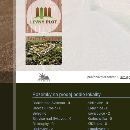
provozovatel serveru -
info@
Pozemky na prodej podle lokality
Babice nad Svitavou -
0
Ketkovice -
0
Babice u Rosic -
0
Kobylnice -
0
Běleč -
0
Kovalovice -
2
Bílovice nad Svitavou -
0
Kratochvilka -
0
Biskoupky -
0
Křižínkov -
0
Blažovice -
2
Kupařovice -
0