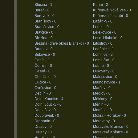
Blučina -
1
Kuřim -
2
Borač -
0
Kuřimská Nová Ves -
0
Borovník -
0
Kuřimské Jestřabí -
0
Braníškov -
0
Lažánky -
0
Branišovice -
0
Ledce -
0
Bratčice -
0
Lelekovice -
0
Březina -
0
Lesní Hluboké -
0
Březina (dříve okres Blansko) -
0
Litostrov -
0
Brumov -
0
Loděnice -
1
Bukovice -
0
Lomnice -
2
Čebín -
1
Lomnička -
0
Černvír -
0
Lubné -
0
Česká -
0
Lukovany -
0
Chudčice -
0
Malešovice -
0
Čučice -
0
Malhostovice -
1
Cvrčovice -
0
Maršov -
0
Deblín -
0
Medlov -
0
Dolní Kounice -
4
Mělčany -
0
Dolní Loučky -
0
Měnín -
0
Domašov -
0
Modřice -
0
Doubravník -
0
Mokrá - Horákov -
0
Drahonín -
0
Moravany -
0
Drásov -
0
Moravské Bránice -
0
Hajany -
0
Moravské Knínice -
0
Heroltice -
0
Moutnice -
0