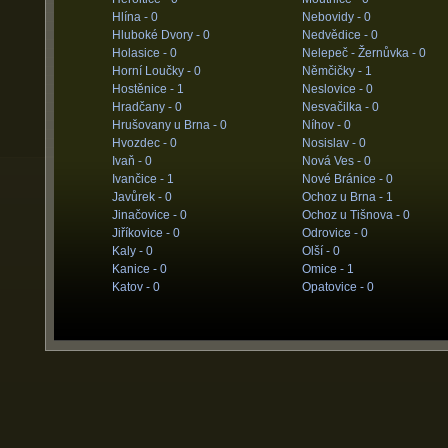
Hlína -
0
Nebovidy -
0
Hluboké Dvory -
0
Nedvědice -
0
Holasice -
0
Nelepeč - Žernůvka -
0
Horní Loučky -
0
Němčičky -
1
Hostěnice -
1
Neslovice -
0
Hradčany -
0
Nesvačilka -
0
Hrušovany u Brna -
0
Níhov -
0
Hvozdec -
0
Nosislav -
0
Ivaň -
0
Nová Ves -
0
Ivančice -
1
Nové Bránice -
0
Javůrek -
0
Ochoz u Brna -
1
Jinačovice -
0
Ochoz u Tišnova -
0
Jiříkovice -
0
Odrovice -
0
Kaly -
0
Olší -
0
Kanice -
0
Omice -
1
Katov -
0
Opatovice -
0