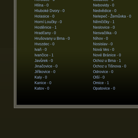
Hlína -
0
Nebovidy -
0
Hluboké Dvory -
0
Nedvědice -
0
Holasice -
0
Nelepeč - Žernůvka -
0
Horní Loučky -
0
Němčičky -
1
Hostěnice -
1
Neslovice -
0
Hradčany -
0
Nesvačilka -
0
Hrušovany u Brna -
0
Níhov -
0
Hvozdec -
0
Nosislav -
0
Ivaň -
0
Nová Ves -
0
Ivančice -
1
Nové Bránice -
0
Javůrek -
0
Ochoz u Brna -
1
Jinačovice -
0
Ochoz u Tišnova -
0
Jiříkovice -
0
Odrovice -
0
Kaly -
0
Olší -
0
Kanice -
0
Omice -
1
Katov -
0
Opatovice -
0