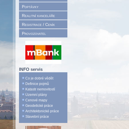
Poptávky
Realitní kanceláře
Registrace / Ceník
Provozovatel
INFO servis
Co je dobré vědět
Definice pojmů
Katastr nemovitostí
Územní plány
Cenové mapy
Geodetické práce
Architektonické práce
Stavební práce