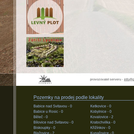
provozovatel serveru -
info@
Pozemky na prodej podle lokality
Babice nad Svitavou -
0
Ketkovice -
0
Babice u Rosic -
0
Kobylnice -
0
Běleč -
0
Kovalovice -
2
Bílovice nad Svitavou -
0
Kratochvilka -
0
Biskoupky -
0
Křižínkov -
0
Blažovice -
2
Kupařovice -
0