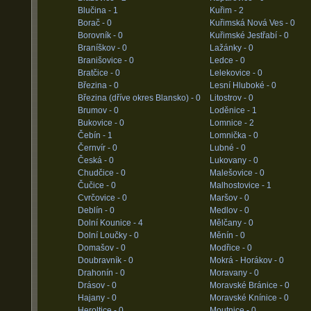
Blučina -
1
Kuřim -
2
Borač -
0
Kuřimská Nová Ves -
0
Borovník -
0
Kuřimské Jestřabí -
0
Braníškov -
0
Lažánky -
0
Branišovice -
0
Ledce -
0
Bratčice -
0
Lelekovice -
0
Březina -
0
Lesní Hluboké -
0
Březina (dříve okres Blansko) -
0
Litostrov -
0
Brumov -
0
Loděnice -
1
Bukovice -
0
Lomnice -
2
Čebín -
1
Lomnička -
0
Černvír -
0
Lubné -
0
Česká -
0
Lukovany -
0
Chudčice -
0
Malešovice -
0
Čučice -
0
Malhostovice -
1
Cvrčovice -
0
Maršov -
0
Deblín -
0
Medlov -
0
Dolní Kounice -
4
Mělčany -
0
Dolní Loučky -
0
Měnín -
0
Domašov -
0
Modřice -
0
Doubravník -
0
Mokrá - Horákov -
0
Drahonín -
0
Moravany -
0
Drásov -
0
Moravské Bránice -
0
Hajany -
0
Moravské Knínice -
0
Heroltice -
0
Moutnice -
0