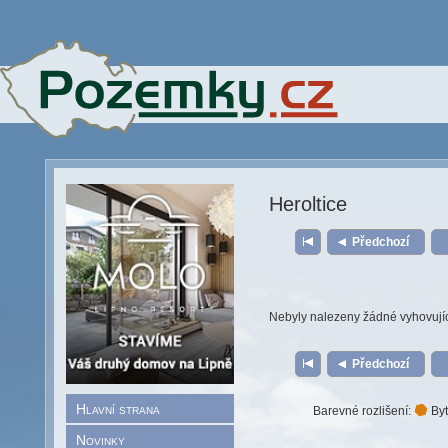
Heroltice
Předchozí
Nebyly nalezeny žádné vyhovují
Předchozí
Hlavní strana
Barevné rozlišení:
Byt
Novinky