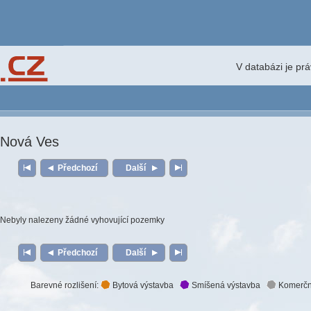
V databázi je pr
Nová Ves
Předchozí
Další
Nebyly nalezeny žádné vyhovující pozemky
Předchozí
Další
Barevné rozlišení:
Bytová výstavba
Smíšená výstavba
Komerčn