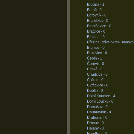
Blučina -
1
Borač -
0
Borovník -
0
Braníškov -
0
Branišovice -
0
Bratčice -
0
Březina -
0
Březina (dříve okres Blansko
Brumov -
0
Bukovice -
0
Čebín -
1
Černvír -
0
Česká -
0
Chudčice -
0
Čučice -
0
Cvrčovice -
0
Deblín -
0
Dolní Kounice -
4
Dolní Loučky -
0
Domašov -
0
Doubravník -
0
Drahonín -
0
Drásov -
0
Hajany -
0
Heroltice -
0