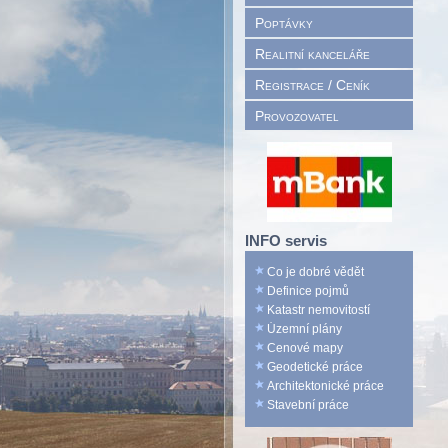
Poptávky
Realitní kanceláře
Registrace / Ceník
Provozovatel
INFO servis
Co je dobré vědět
Definice pojmů
Katastr nemovitostí
Územní plány
Cenové mapy
Geodetické práce
Architektonické práce
Stavební práce