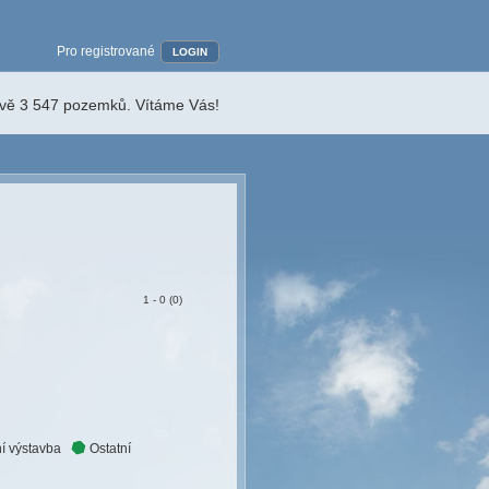
Pro registrované
LOGIN
ávě 3 547 pozemků. Vítáme Vás!
1 - 0 (0)
í výstavba
Ostatní