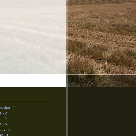
novice -
1
ce -
2
e -
0
e -
5
lav -
0
ov -
0