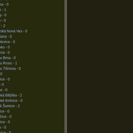
ce -
0
e -
1
y -
0
e -
0
 -
2
vská Nová Ves -
0
šany -
0
tovice -
0
sko -
0
žná -
0
u Brna -
0
u Rosic -
1
u Tišnova -
0
-
0
ice -
0
-
0
ce -
0
ká Bítýška -
2
ké Knínice -
0
né Šumice -
2
ice -
0
čice -
0
ice -
0
v -
0
ice -
0