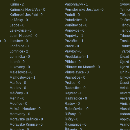
Kuřim -
2
Pasohlávky -
1
Syrovi
Kuřimská Nová Ves -
0
Pernštejnské Jestřabí -
0
Telnic
Kuřimské Jestřabí -
0
Podolí -
0
Těšan
Lažánky -
0
Pohořelice -
0
Tetčic
Ledce -
0
Ponětovice -
0
Tišnov
Lelekovice -
0
Popovice -
0
Tišno
Lesní Hluboké -
0
Popůvky -
1
Trbou
) -
0
Litostrov -
0
Pozořice -
1
Trosko
Loděnice -
1
Prace -
0
Troub
Lomnice -
2
Pravlov -
0
Tvaro
Lomnička -
0
Předklášteří -
1
Újezd 
Lubné -
0
Přibice -
0
Újezd 
Lukovany -
0
Příbram na Moravě -
0
Újezd 
Malešovice -
0
Přibyslavice -
0
Unín 
Malhostovice -
1
Přísnotice -
0
Unkov
Maršov -
0
Prštice -
0
Úsuší 
Medlov -
0
Radostice -
0
Velati
Mělčany -
0
Rajhrad -
0
Vevers
Měnín -
0
Rajhradice -
0
Vevers
Modřice -
0
Rašov -
0
Vinič
Mokrá - Horákov -
0
Rebešovice -
0
Vlasat
Moravany -
0
Říčany -
0
Vohan
Moravské Bránice -
0
Říčky -
0
Vojkov
Moravské Knínice -
0
Řícmanice -
0
Vrano
Moutnice -
0
Řikonín -
0
Vranov