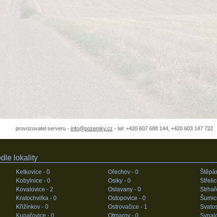
provozovatel serveru -
info@pozemky.cz
- tel: +420 607 688 144, +420 603 147 722
le lokality
Ketkovice -
0
Ořechov -
0
Štěpá
Kobylnice -
0
Osiky -
0
Střeli
Kovalovice -
2
Oslavany -
0
Strhař
Kratochvilka -
0
Ostopovice -
0
Šumic
Křižínkov -
0
Ostrovačice -
1
Svatos
Kupařovice -
0
Otmarov -
0
Synal