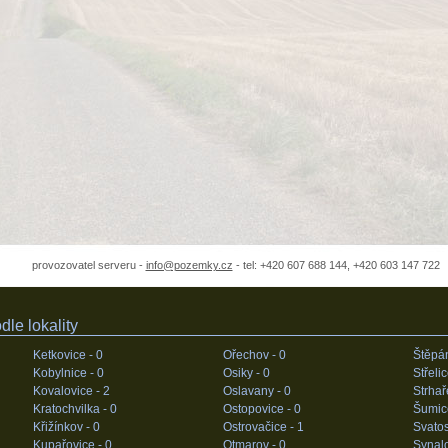
provozovatel serveru -
info@pozemky.cz
- tel: +420 607 688 144, +420 603 147 722
le lokality
Ketkovice -
0
Ořechov -
0
Štěpá
Kobylnice -
0
Osiky -
0
Střeli
Kovalovice -
2
Oslavany -
0
Strhař
Kratochvilka -
0
Ostopovice -
0
Šumic
Křižínkov -
0
Ostrovačice -
1
Svatos
Kupařovice -
0
Otmarov -
0
Synal