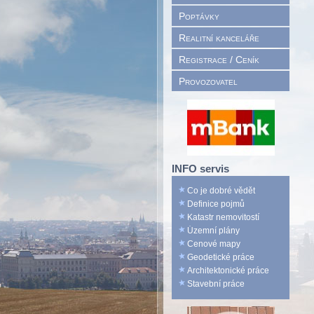
Poptávky
Realitní kanceláře
Registrace / Ceník
Provozovatel
INFO servis
Co je dobré vědět
Definice pojmů
Katastr nemovitostí
Územní plány
Cenové mapy
Geodetické práce
Architektonické práce
Stavební práce