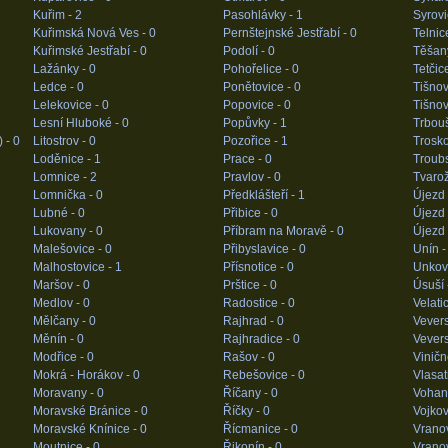
Kuřim -
2
Pasohlávky -
1
Syrovi
Kuřimská Nová Ves -
0
Pernštejnské Jestřabí -
0
Telnic
Kuřimské Jestřabí -
0
Podolí -
0
Těšan
Lažánky -
0
Pohořelice -
0
Tetčic
Ledce -
0
Ponětovice -
0
Tišnov
Lelekovice -
0
Popovice -
0
Tišno
Lesní Hluboké -
0
Popůvky -
1
Trbou
) -
0
Litostrov -
0
Pozořice -
1
Trosko
Loděnice -
1
Prace -
0
Troub
Lomnice -
2
Pravlov -
0
Tvaro
Lomnička -
0
Předklášteří -
1
Újezd 
Lubné -
0
Přibice -
0
Újezd 
Lukovany -
0
Příbram na Moravě -
0
Újezd 
Malešovice -
0
Přibyslavice -
0
Unín 
Malhostovice -
1
Přísnotice -
0
Unkov
Maršov -
0
Prštice -
0
Úsuší 
Medlov -
0
Radostice -
0
Velati
Mělčany -
0
Rajhrad -
0
Vevers
Měnín -
0
Rajhradice -
0
Vevers
Modřice -
0
Rašov -
0
Vinič
Mokrá - Horákov -
0
Rebešovice -
0
Vlasat
Moravany -
0
Říčany -
0
Vohan
Moravské Bránice -
0
Říčky -
0
Vojkov
Moravské Knínice -
0
Řícmanice -
0
Vrano
Moutnice -
0
Řikonín -
0
Vranov