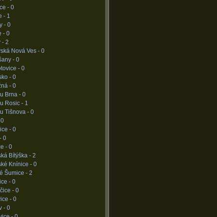
ce -
0
e -
1
y -
0
e -
0
 -
2
vská Nová Ves -
0
šany -
0
tovice -
0
sko -
0
žná -
0
u Brna -
0
u Rosic -
1
u Tišnova -
0
-
0
ice -
0
-
0
ce -
0
ká Bítýška -
2
ké Knínice -
0
né Šumice -
2
ice -
0
čice -
0
ice -
0
v -
0
ice -
0