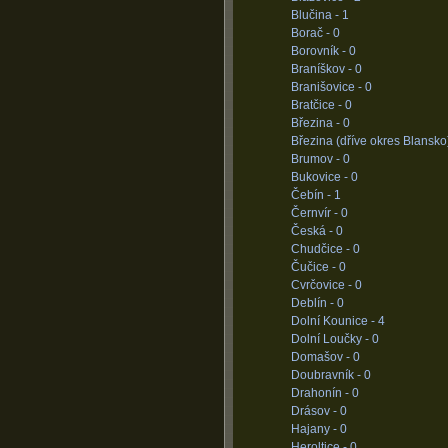
Blučina -
1
Borač -
0
Borovník -
0
Braníškov -
0
Branišovice -
0
Bratčice -
0
Březina -
0
Březina (dříve okres Blansko
Brumov -
0
Bukovice -
0
Čebín -
1
Černvír -
0
Česká -
0
Chudčice -
0
Čučice -
0
Cvrčovice -
0
Deblín -
0
Dolní Kounice -
4
Dolní Loučky -
0
Domašov -
0
Doubravník -
0
Drahonín -
0
Drásov -
0
Hajany -
0
Heroltice -
0