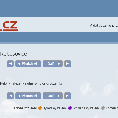
V databázi je pr
Rebešovice
Předchozí
Další
Nebyly nalezeny žádné vyhovující pozemky
Předchozí
Další
Barevné rozlišení:
Bytová výstavba
Smíšená výstavba
Komerčn