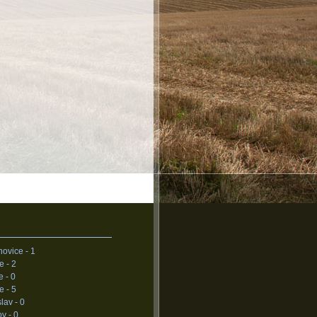
novice -
1
ce -
2
e -
0
e -
5
lav -
0
ov -
0