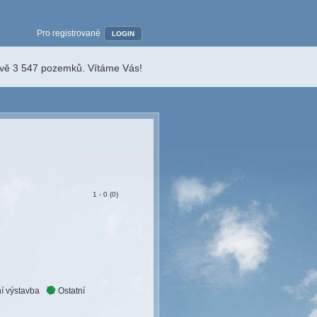
Pro registrované
LOGIN
ávě 3 547 pozemků. Vítáme Vás!
1 - 0 (0)
í výstavba
Ostatní